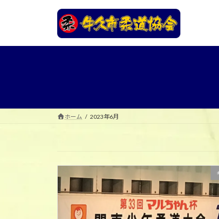
コ
ナ
ン
ビ
テ
ゲ
ン
ー
ツ
シ
へ
ョ
ス
ン
キ
に
ッ
移
プ
動
ホーム
2023年6月