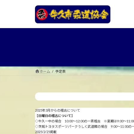
コ
ナ
ン
ビ
テ
ゲ
ン
ー
ツ
シ
へ
ョ
ス
ン
キ
に
ッ
移
プ
動
ホーム
予定表
2025年3月からの稽古について
【日曜日の稽古について】
◇牛久一中の場合 10:00～12:00の一斉稽古 ※夏期は9:00～11:0
◇茨城トヨタスポーツパークうしく武道館の場合 9:00～11:00の
2025/2/25掲載