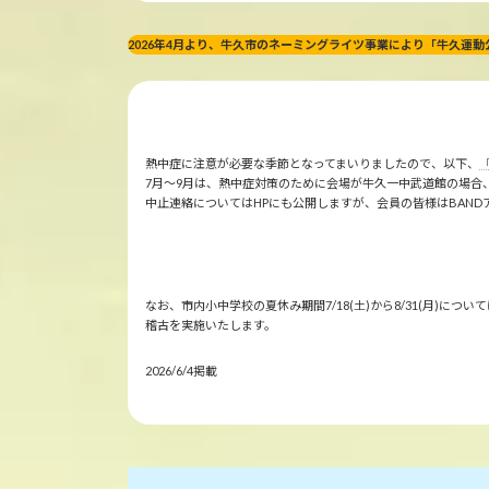
2026年4月より、牛久市のネーミングライツ事業により「牛久運
熱中症に注意が必要な季節となってまいりましたので、以下、
7月～9月は、熱中症対策のために会場が牛久一中武道館の場合
中止連絡についてはHPにも公開しますが、会員の皆様はBAN
なお、市内小中学校の夏休み期間7/18(土)から8/31(月
稽古を実施いたします。
2026/6/4掲載