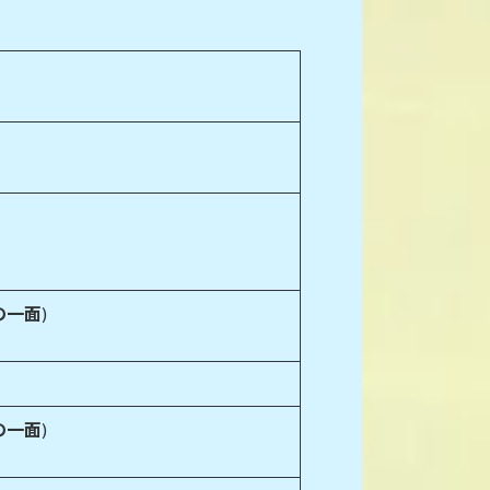
の一面
)
の一面
)