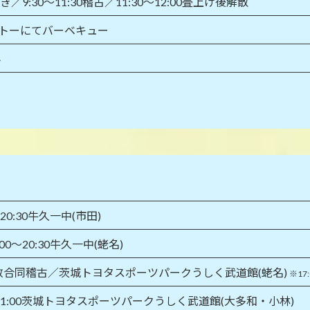
敷き／9:30～11:30稽古／11:30～12:00畳上げ後解散
シャトーにてバーベキュー
み
～20:30牛久一中(市田)
00～20:30牛久一中(蛯名)
00稲敷合同稽古／茨城トヨタスポーツパークうしく武道館(蛯名)
※17
～11:00茨城トヨタスポーツパークうしく武道館(大多和・小林)