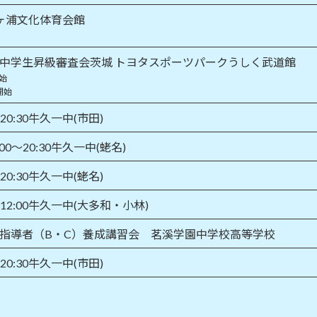
ヶ浦文化体育会館
・中学生昇級審査会茨城 トヨタスポーツパークうしく武道館
開始
開始
～20:30牛久一中(市田)
00～20:30牛久一中(蛯名)
～20:30牛久一中(蛯名)
～12:00牛久一中(大多和・小林)
認指導者（B・C）養成講習会 茗溪学園中学校高等学校
～20:30牛久一中(市田)