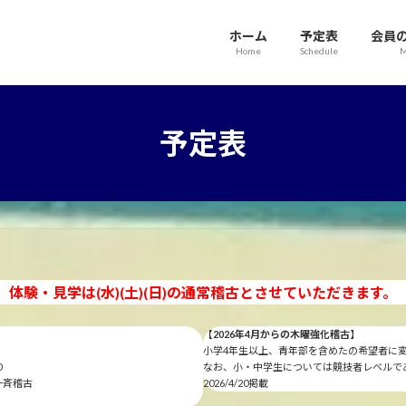
ホーム
予定表
会員
Home
Schedule
M
予定表
体験・見学は(水)(土)(日)の通常稽古とさせていただきます。
【
2026年4月からの木曜強化稽古
】
小学4年生以上、青年部を含めたの希望者に
0
なお、小・中学生については競技者レベルで
一斉稽古
2026/4/20掲載