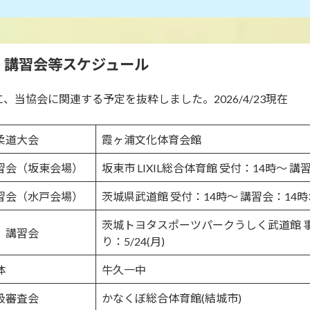
・講習会等スケジュール
当協会に関連する予定を抜粋しました。2026/4/23現在
柔道大会
霞ヶ浦文化体育会館
習会（坂東会場）
坂東市 LIXIL総合体育館 受付：14時～ 講
習会（水戸会場）
茨城県武道館 受付：14時～ 講習会：14時3
茨城トヨタスポーツパークうしく武道館 
」講習会
り：5/24(月)
体
牛久一中
級審査会
かなくぼ総合体育館(結城市)