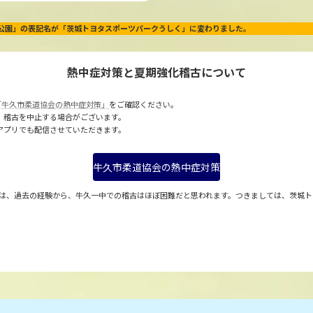
動公園」の表記名が「茨城トヨタスポーツパークうしく」に変わりました。
熱中症対策と夏期強化稽古について
「牛久市柔道協会の熱中症対策」
をご確認ください。
、稽古を中止する場合がございます。
Dアプリでも配信させていただきます。
牛久市柔道協会の熱中症対策
)については、過去の経験から、牛久一中での稽古はほぼ困難だと思われます。つきましては、茨