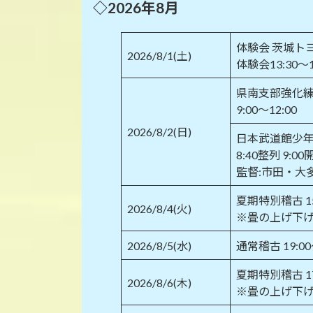
◇2026年8月
体験会 茨城ト
2026/8/1(土)
体験会13:30～
県南支部強化練
9:00～12:00
2026/8/2(日)
日本武道館少
8:40整列 9:0
監督:市田・大
夏期特別稽古 1
2026/8/4(火)
※畳の上げ下
2026/8/5(水)
通常稽古 19:0
夏期特別稽古 1
2026/8/6(木)
※畳の上げ下