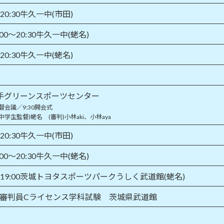
～20:30牛久一中(市田)
00～20:30牛久一中(蛯名)
～20:30牛久一中(蛯名)
手グリーンスポーツセンター
監督会議／9:30開会式
中学生監督)蛯名 (審判)小林aki、小林aya
～20:30牛久一中(市田)
00～20:30牛久一中(蛯名)
0～19:00茨城トヨタスポーツパークうしく武道館(蛯名)
認審判員Cライセンス学科試験 茨城県武道館