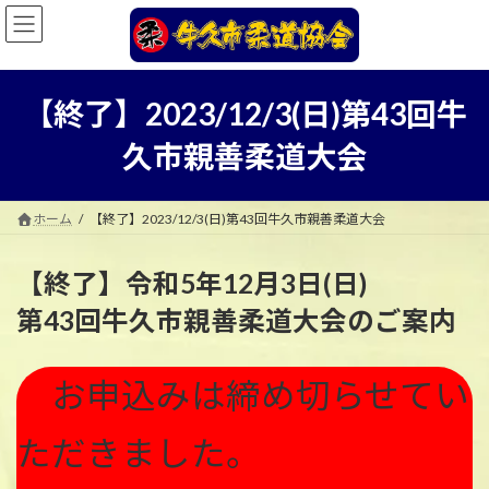
コ
ナ
ン
ビ
テ
ゲ
ン
ー
ツ
シ
【終了】2023/12/3(日)第43回牛
へ
ョ
ス
ン
久市親善柔道大会
キ
に
ッ
移
プ
動
ホーム
【終了】2023/12/3(日)第43回牛久市親善柔道大会
【終了】令和5年12月3日(日)
第43回牛久市親善柔道大会のご案内
お申込みは締め切らせてい
ただきました。