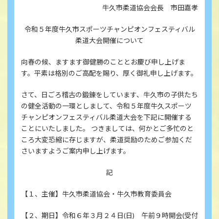
牛久市柔道協会会長 市田嘉孝
令和５年度牛久市スポーツチャンピオンフェスティバル
柔道大会開催について
向春の候、ますます御健勝のこととお慶び申し上げま
す。平素は格別のご高配を賜り、厚く御礼申し上げます。
さて、日ごろ稽古の鍛錬をしています、牛久市の子供たち
の健全活動の一環としまして、令和５年度牛久スポーツ
チャンピオンフェスティバル柔道大会を下記に開催する
ことにいたしました。 つきましては、何かとご多忙のと
ころ大変恐縮に存じますが、柔道奨励のためご参加くだ
さいますようご案内申し上げます。
記
【１、主催】牛久市柔道協会・牛久市教育委員会
【２、期日】令和６年３月２４日(日) 午前９時開会(受付