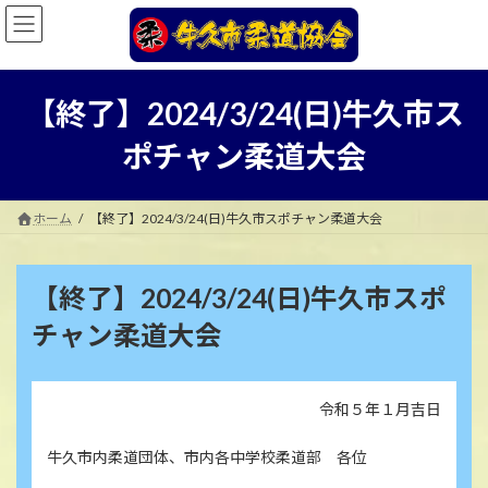
コ
ナ
ン
ビ
テ
ゲ
ン
ー
ツ
シ
【終了】2024/3/24(日)牛久市ス
へ
ョ
ス
ン
ポチャン柔道大会
キ
に
ッ
移
プ
動
ホーム
【終了】2024/3/24(日)牛久市スポチャン柔道大会
【終了】2024/3/24(日)牛久市スポ
チャン柔道大会
令和５年１月吉日
牛久市内柔道団体、市内各中学校柔道部 各位