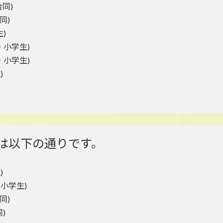
合同)
同)
生)
年・小学生)
年・小学生)
)
ルは以下の通りです。
)
・小学生)
同)
同)