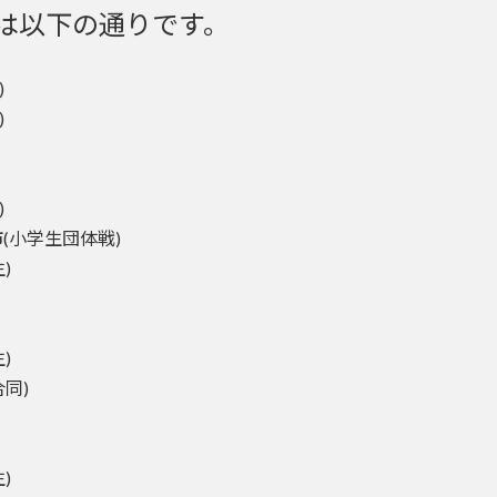
ルは以下の通りです。
)
)
)
市(小学生団体戦)
)
)
合同)
)