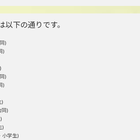
ルは以下の通りです。
同)
同)
)
同)
同)
)
合同)
)
生)
年・小学生)