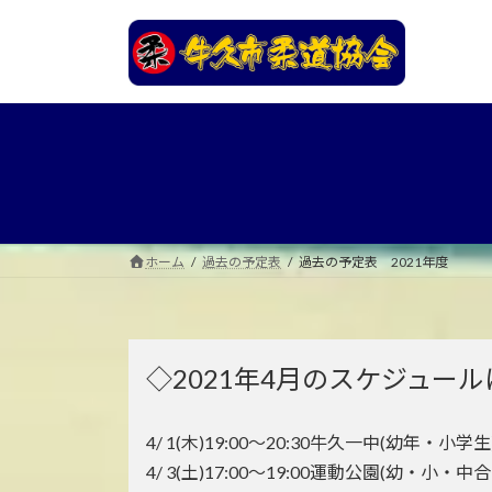
コ
ナ
ン
ビ
テ
ゲ
ン
ー
ツ
シ
へ
ョ
ス
ン
キ
に
ッ
移
プ
動
ホーム
過去の予定表
過去の予定表 2021年度
◇2021年4月のスケジュー
4/ 1(木)19:00～20:30牛久一中(幼年・小学生
4/ 3(土)17:00～19:00運動公園(幼・小・中合