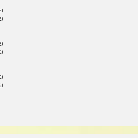
)
)
)
)
)
)