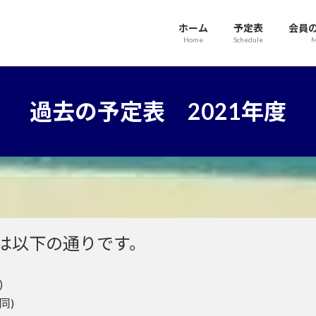
ホーム
予定表
会員
Home
Schedule
M
過去の予定表 2021年度
ルは以下の通りです。
)
同)