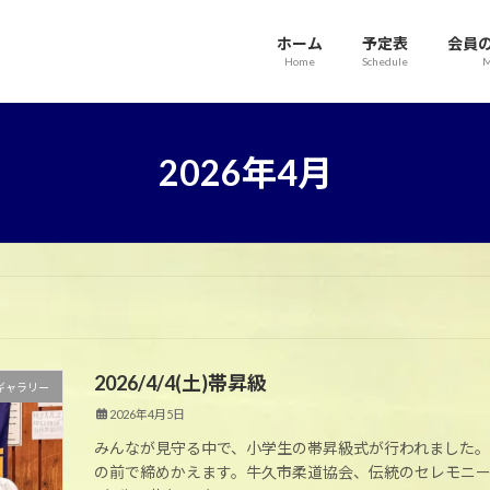
ホーム
予定表
会員
Home
Schedule
M
2026年4月
2026/4/4(土)帯昇級
ギャラリー
2026年4月5日
みんなが見守る中で、小学生の帯昇級式が行われました。
の前で締めかえます。牛久市柔道協会、伝統のセレモニー