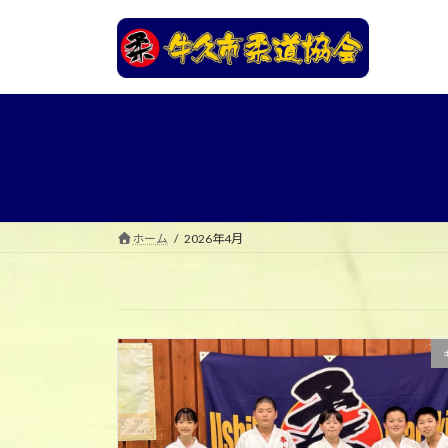
コ
ナ
ン
ビ
テ
ゲ
ン
ー
ツ
シ
へ
ョ
ス
ン
キ
に
ッ
移
プ
動
ホーム
2026年4月