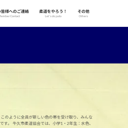
の皆様へのご連絡
柔道をやろう！
その他
ember Contact
Let's do judo
Others
 このように全員が新しい色の帯を受け取り、みんな
です。 牛久市柔道協会では、小学1・2年生：水色、