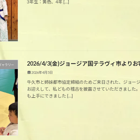
3年生：黄色、4年 […]
2026/4/3(金)ジョージア国テラヴィ市より
ギャラリー
2026年4月5日
牛久市と姉妹都市協定締結のためご来日された、ジョージ
お迎えして、私どもの稽古を披露させていただきました。 
も上手にできました […]