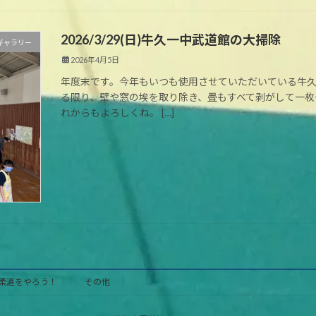
2026/3/29(日)牛久一中武道館の大掃除
ギャラリー
2026年4月5日
年度末です。今年もいつも使用させていただいている牛
る限り、壁や窓の埃を取り除き、畳もすべて剥がして一枚
れからもよろしくね。 […]
柔道をやろう！
その他