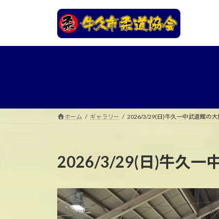
コ
ナ
ン
ビ
テ
ゲ
ン
ー
ツ
シ
へ
ョ
ス
ン
キ
に
ッ
移
プ
動
ホーム
ギャラリー
2026/3/29(日)牛久一中武道館の
2026/3/29(日)牛