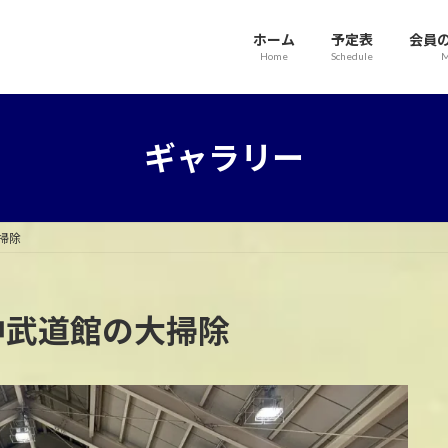
ホーム
予定表
会員
Home
Schedule
M
ギャラリー
大掃除
久一中武道館の大掃除